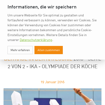
vkd.com
Worldchefs
English
Informationen, die wir speichern
Um unsere Webseite für Sie optimal zu gestalten und
fortlaufend verbessern zu können, verwenden wir Cookies. Sie
können der Verwendung von Cookies hier zustimmen oder
weitere Informationen bekommen und persönliche Cookie-
Einstellungen vornehmen.
Weitere Details finden Sie in
unserer
Datenschutzerklärung
.
2016 - SEITE 2 VON 2 - IKA -
Mehr erfahren
Allen zustimmen
OLYMPIADE DER KÖCHE
BEITRÄGE IN DER KATEGORIE
2016 - SEITE
2 VON 2 - IKA - OLYMPIADE DER KÖCHE
19
Januar 2016