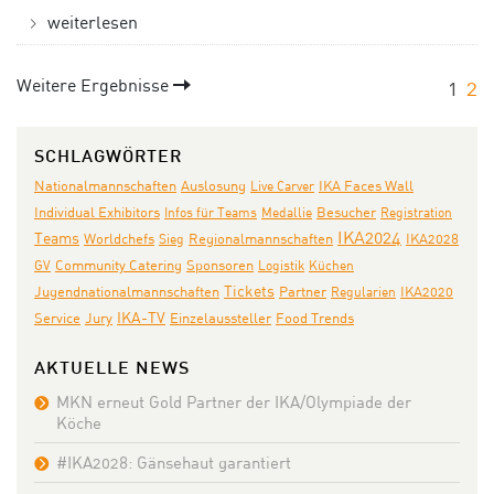
weiterlesen
Weitere Ergebnisse
1
2
SCHLAGWÖRTER
Nationalmannschaften
Auslosung
IKA Faces Wall
Live Carver
Individual Exhibitors
Infos für Teams
Medallie
Besucher
Registration
IKA2024
Teams
Worldchefs
Sieg
Regionalmannschaften
IKA2028
Community Catering
GV
Sponsoren
Logistik
Küchen
Tickets
Jugendnationalmannschaften
Partner
IKA2020
Regularien
Jury
IKA-TV
Service
Einzelaussteller
Food Trends
AKTUELLE NEWS
MKN erneut Gold Partner der IKA/Olympiade der
Köche
#IKA2028: Gänsehaut garantiert