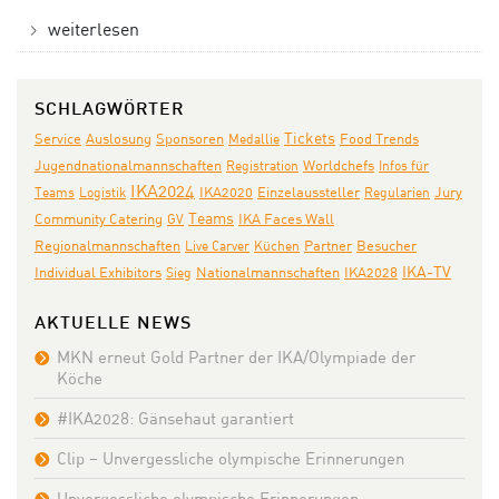
weiterlesen
SCHLAGWÖRTER
Tickets
Auslosung
Service
Sponsoren
Medallie
Food Trends
Jugendnationalmannschaften
Registration
Worldchefs
Infos für
IKA2024
IKA2020
Jury
Teams
Logistik
Einzelaussteller
Regularien
Teams
Community Catering
IKA Faces Wall
GV
Partner
Regionalmannschaften
Live Carver
Küchen
Besucher
Individual Exhibitors
Nationalmannschaften
IKA-TV
Sieg
IKA2028
AKTUELLE NEWS
MKN erneut Gold Partner der IKA/Olympiade der
Köche
#IKA2028: Gänsehaut garantiert
Clip – Unvergessliche olympische Erinnerungen
Unvergessliche olympische Erinnerungen