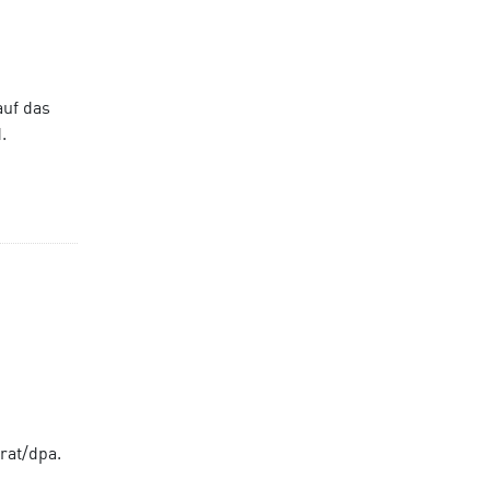
auf das
.
rat/dpa.