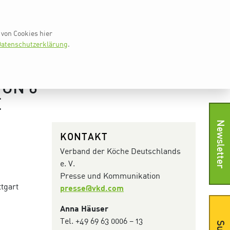
vkd.com
Worldchefs
English
von Cookies hier
WS
IKA TV
PRESSE
SHOP
KONTAKT
atenschutzerklärung
.
VON 6
E
Newsletter
KONTAKT
Verband der Köche Deutschlands
e. V.
Presse und Kommunikation
tgart
presse@vkd.com
Anna Häuser
Tel. +49 69 63 0006 – 13