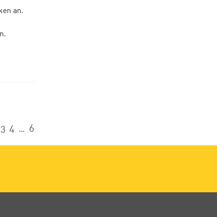
ken an.
s
n.
3
4
6
…