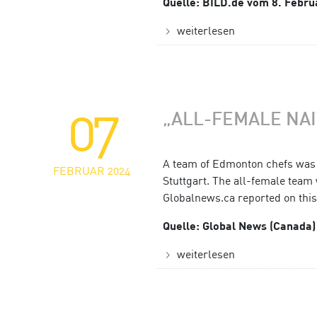
Quelle: BILD.de vom 8. Febru
weiterlesen
07
„ALL-FEMALE NAI
A team of Edmonton chefs was a
FEBRUAR 2024
Stuttgart. The all-female team 
Globalnews.ca reported on this
Quelle: Global News (Canada)
weiterlesen