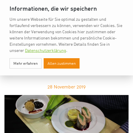
vkd.com
Worldchefs
English
Informationen, die wir speichern
Um unsere Webseite für Sie optimal zu gestalten und
fortlaufend verbessern zu können, verwenden wir Cookies. Sie
können der Verwendung von Cookies hier zustimmen oder
weitere Informationen bekommen und persönliche Cookie-
Einstellungen vornehmen.
Weitere Details finden Sie in
unserer
Datenschutzerklärung
.
GV
Mehr erfahren
Allen zustimmen
BEITRÄGE MIT DEM SCHLAGWORT
GV
28
November 2019