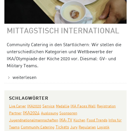
MITTAGSTISCH INTERNATIONAL
Community Catering in den Startlöchern: Wir stellen die
unterschiedlichen Kategorien und Wettbewerbe der
IKA/Olympiade der Köche 2020 vor. Diesmal: GV- und
Military Teams.
weiterlesen
SCHLAGWÖRTER
IKA2020
IKA Faces Wall
Live Carver
Service
Medallie
Registration
IKA2024
Partner
Auslosung
Sponsoren
Jugendnationalmannschaften
IKA-TV
Küchen
Food Trends
Infos für
Tickets
Community Catering
Jury
Teams
Regularien
Logistik