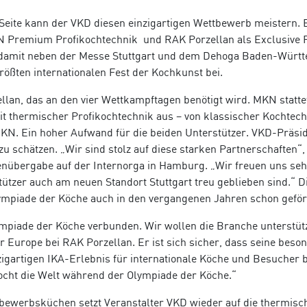
Seite kann der VKD diesen einzigartigen Wettbewerb meistern.
N Premium Profikochtechnik und RAK Porzellan als Exclusive 
 damit neben der Messe Stuttgart und dem Dehoga Baden-Würt
ößten internationalen Fest der Kochkunst bei.
llan, das an den vier Wettkampftagen benötigt wird. MKN stattet
thermischer Profikochtechnik aus – von klassischer Kochtech
N. Ein hoher Aufwand für die beiden Unterstützer. VKD-Präsi
u schätzen. „Wir sind stolz auf diese starken Partnerschaften“,
enübergabe auf der Internorga in Hamburg. „Wir freuen uns seh
ützer auch am neuen Standort Stuttgart treu geblieben sind.“ D
mpiade der Köche auch in den vergangenen Jahren schon geför
ympiade der Köche verbunden. Wir wollen die Branche unterstüt
 Europe bei RAK Porzellan. Er ist sich sicher, dass seine beso
igartigen IKA-Erlebnis für internationale Köche und Besucher 
ocht die Welt während der Olympiade der Köche.“
tbewerbsküchen setzt Veranstalter VKD wieder auf die thermisc