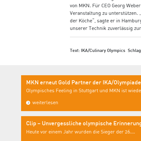
von MKN. Für CEO Georg Weber is
Veranstaltung zu unterstützen.
der Köche“, sagte er in Hamburg
unserer Technik zuverlässig zu
Text: IKA/Culinary Olympics
Schla
MKN erneut Gold Partner der IKA/Olympiade
Olympisches Feeling in Stuttgart und MKN ist wieder
weiterlesen
Clip – Unvergessliche olympische Erinnerun
Heute vor einem Jahr wurden die Sieger der 26....