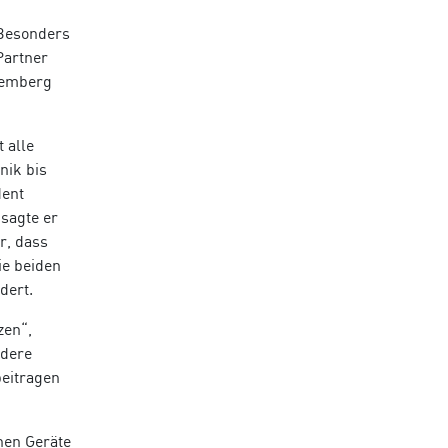
 Besonders
Partner
temberg
 alle
nik bis
dent
 sagte er
r, dass
ie beiden
dert.
zen“,
ndere
beitragen
hen Geräte