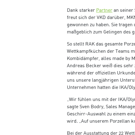
Dank starker
Partner
an seiner 
freut sich der VKD darüber, MK
gewonnen zu haben. Sie tragen
maßgeblich zum Gelingen des gr
So stellt RAK das gesamte Porze
Wettkampfküchen der Teams mit 
Kombidämpfer, alles made by MK
Andreas Becker weiß dies sehr z
während der offiziellen Urkund
uns unsere langjährigen Unterst
Unternehmen hatten die IKA/Oly
„Wir fühlen uns mit der IKA/Ol
sagte Sven Bodry, Sales Manager
Geschirr-Auswahl zu einem einz
wird. „Auf unserem Porzellan k
Bei der Ausstattung der 22 Wet