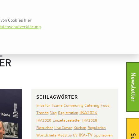
vkd.com
Worldchefs
English
EN
von Cookies hier
WS
IKA TV
PRESSE
SHOP
KONTAKT
atenschutzerklärung
.
E
DER
Newsletter
SCHLAGWÖRTER
Community Catering
Infos für Teams
Food
IKA2024
Trends
Sieg
Registration
IKA2020
Einzelaussteller
IKA2028
Besucher
Live Carver
Küchen
Regularien
IKA-TV
Worldchefs
Medallie
GV
Sponsoren