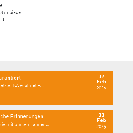
ge
/Olympiade
it
02
rantiert
Feb
tzte IKA eröffnet –...
2026
03
sche Erinnerungen
Feb
ie mit bunten Fahnen...
2025