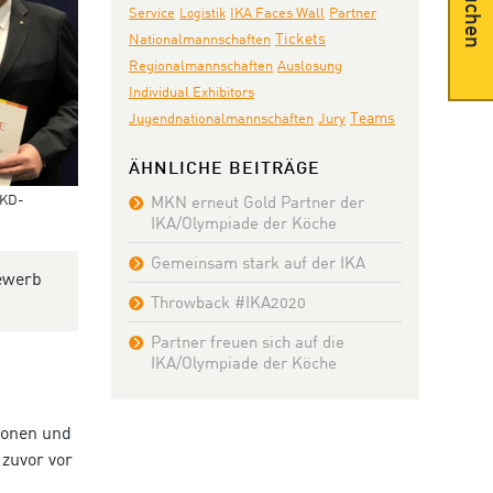
Suchen
IKA Faces Wall
Partner
Service
Logistik
Tickets
Nationalmannschaften
Auslosung
Regionalmannschaften
Individual Exhibitors
Teams
Jugendnationalmannschaften
Jury
ÄHNLICHE BEITRÄGE
VKD-
MKN erneut Gold Partner der
IKA/Olympiade der Köche
Gemeinsam stark auf der IKA
bewerb
Throwback #IKA2020
Partner freuen sich auf die
IKA/Olympiade der Köche
ionen und
zuvor vor