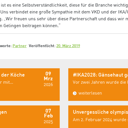
t es eine Selbstverständlichkeit, diese für die Branche wichti
 „Uns verbindet eine große Sympathie mit dem VKD und der IKA
. „Wir freuen uns sehr über diese Partnerschaft und dass wir m
m Gelingen beitragen können.“
gworte:
Partner
Veröffentlicht:
20. März 2019
09
 der Köche
#IKA2028: Gänsehaut ga
Mrz
 mit...
Vor zwei Jahren wurde die le
2026
weiterlesen
07
gen
Unvergessliche olympi
Feb
Am 2. Februar 2024 wurde s
2025