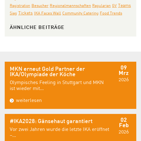
Teams
Registration
Besucher
Regionalmannschaften
Regularien
GV
Tickets
IKA Faces Wall
Community Catering
Sieg
Food Trends
ÄHNLICHE BEITRÄGE
09
MKN erneut Gold Partner der
Mrz
IKA/Olympiade der Köche
2026
Olympisches Feeling in Stuttgart und MKN
ist wieder mit...
weiterlesen
02
#IKA2028: Gänsehaut garantiert
Feb
Vor zwei Jahren wurde die letzte IKA eröffnet
2026
–...