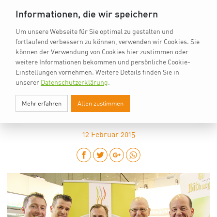
vkd.com
Worldchefs
English
Informationen, die wir speichern
Um unsere Webseite für Sie optimal zu gestalten und
fortlaufend verbessern zu können, verwenden wir Cookies. Sie
können der Verwendung von Cookies hier zustimmen oder
weitere Informationen bekommen und persönliche Cookie-
Einstellungen vornehmen.
Weitere Details finden Sie in
unserer
Datenschutzerklärung
.
IKA-STARTSCHUSS MIT THÜRINGER
Mehr erfahren
Allen zustimmen
BRATWURST
12
Februar 2015