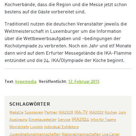
Kochverbände, dass die Region und die Messe jetzt schon
bestens auf die Gäste vorbereitet sind.
Traditionell nutzen die deutschen Veranstalter jeweils die
Weltmeisterschaft in Luxemburger um die Information
über die Wettbewerbsaufgaben und –bedingungen der
Kocholympiade zu verbreiten. Noch ein Jahr und elf Monate
dann wird auf dem Erfurter Messegelände die IKA-Flamme
entzündet und die 24. IKA/Olympiade der Köche beginnt.
Text:
hypemedia
Veröffentlicht:
12. Februar 2015
SCHLAGWÖRTER
Partner
IKA-TV
IKA2020
Jury
Medallie
Sponsoren
IKA2028
Küchen
IKA2024
Auslosung
Einzelaussteller
Service
Infos für Teams
Individual Exhibitors
Worldchefs
Logistik
Jugendnationalmannschaften
Nationalmannschaften
Live Carver