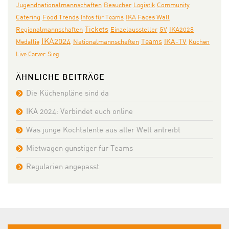
Jugendnationalmannschaften
Community
Besucher
Logistik
Catering
IKA Faces Wall
Food Trends
Infos für Teams
Tickets
Regionalmannschaften
Einzelaussteller
GV
IKA2028
IKA2024
Teams
Nationalmannschaften
IKA-TV
Medallie
Küchen
Live Carver
Sieg
ÄHNLICHE BEITRÄGE
Die Küchenpläne sind da
IKA 2024: Verbindet euch online
Was junge Kochtalente aus aller Welt antreibt
Mietwagen günstiger für Teams
Regularien angepasst