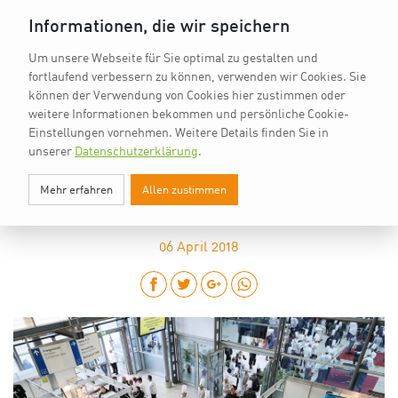
vkd.com
Worldchefs
English
EN
Informationen, die wir speichern
Um unsere Webseite für Sie optimal zu gestalten und
fortlaufend verbessern zu können, verwenden wir Cookies. Sie
können der Verwendung von Cookies hier zustimmen oder
weitere Informationen bekommen und persönliche Cookie-
Einstellungen vornehmen.
Weitere Details finden Sie in
unserer
Datenschutzerklärung
.
IKA/OLYMPIADE DER KÖCHE:
Mehr erfahren
Allen zustimmen
VORANMELDUNG LÄUFT
06
April 2018