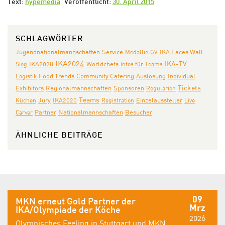
Text:
hypemedia
Veröffentlicht:
30. April 2015
SCHLAGWÖRTER
Jugendnationalmannschaften
IKA Faces Wall
Service
Medallie
GV
IKA2024
IKA-TV
Sieg
IKA2028
Worldchefs
Infos für Teams
Community Catering
Auslosung
Individual
Logistik
Food Trends
Tickets
Exhibitors
Regionalmannschaften
Sponsoren
Regularien
Teams
Jury
IKA2020
Küchen
Registration
Einzelaussteller
Live
Partner
Nationalmannschaften
Carver
Besucher
ÄHNLICHE BEITRÄGE
09
MKN erneut Gold Partner der
Mrz
IKA/Olympiade der Köche
2026
Olympisches Feeling in Stuttgart und MKN