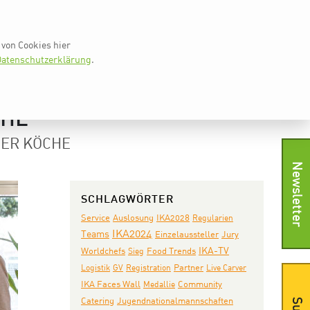
vkd.com
Worldchefs
English
von Cookies hier
WS
IKA TV
PRESSE
SHOP
KONTAKT
atenschutzerklärung
.
CHE
 DER KÖCHE
Newsletter
SCHLAGWÖRTER
Auslosung
Service
IKA2028
Regularien
IKA2024
Teams
Jury
Einzelaussteller
IKA-TV
Worldchefs
Sieg
Food Trends
Partner
Logistik
GV
Registration
Live Carver
IKA Faces Wall
Community
Medallie
Catering
Jugendnationalmannschaften