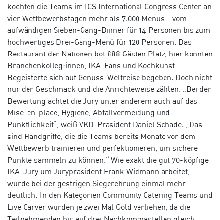
kochten die Teams im ICS International Congress Center an
vier Wettbewerbstagen mehr als 7.000 Menüs – vom
aufwändigen Sieben-Gang-Dinner für 14 Personen bis zum
hochwertiges Drei-Gang-Menü für 120 Personen. Das
Restaurant der Nationen bot 888 Gästen Platz, hier konnten
Branchenkolleg:innen, IKA-Fans und Kochkunst-
Begeisterte sich auf Genuss-Weltreise begeben. Doch nicht
nur der Geschmack und die Anrichteweise zählen. „Bei der
Bewertung achtet die Jury unter anderem auch auf das
Mise-en-place, Hygiene, Abfallvermeidung und
Pünktlichkeit“, weiß VKD-Präsident Daniel Schade. „Das
sind Handgriffe, die die Teams bereits Monate vor dem
Wettbewerb trainieren und perfektionieren, um sichere
Punkte sammeln zu können.“ Wie exakt die gut 70-köpfige
IKA-Jury um Jurypräsident Frank Widmann arbeitet,
wurde bei der gestrigen Siegerehrung einmal mehr
deutlich: In den Kategorien Community Catering Teams und
Live Carver wurden je zwei Mal Gold verliehen, da die
Teilnehmenden bis auf drei Nachkommastellen gleich