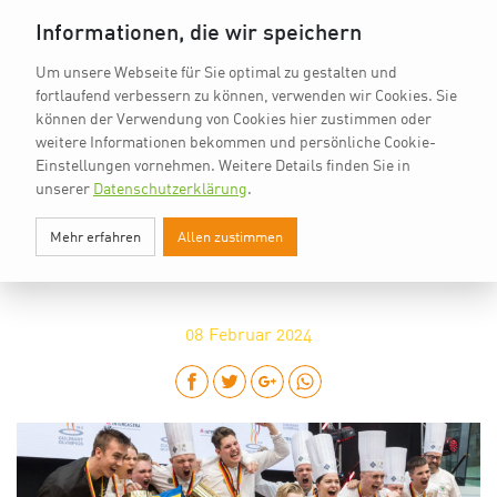
vkd.com
Worldchefs
English
EN
Informationen, die wir speichern
Um unsere Webseite für Sie optimal zu gestalten und
fortlaufend verbessern zu können, verwenden wir Cookies. Sie
können der Verwendung von Cookies hier zustimmen oder
weitere Informationen bekommen und persönliche Cookie-
Einstellungen vornehmen.
Weitere Details finden Sie in
unserer
Datenschutzerklärung
.
GROSSE EMOTIONEN UND M
Mehr erfahren
Allen zustimmen
EDAILLENGLANZ BEI DER 26. I
KA/OLYMPIADE DER KÖCHE
08
Februar 2024